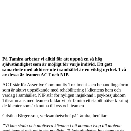
På Tamira arbetar vi alltid för att uppnå en så hög
självständighet som är möjligt för varje individ. Ett gott
samarbete med aktörer ute i samhället är en viktig nyckel. Två
av dessa är teamen ACT och NIP.
ACT står för Assertive Community Treatment – en behandlingsform
som är aktivt uppsökande med rehabilitering i klientens hem och
vardag i samhället. NIP står för nyligen insjuknad i psykossjukdom.
Tillsammans med teamen bildar vi på Tamira ett stabilt nätverk kring
de klienter som är knutna till oss och teamen.
Cristina Birgersson, verksamhetschef på Tamira, berättar:
”Vi kan stötta och motivera klienten i att komma iväg till mötena
med teamet och att ta sin medicin. Tillgängligheten hos teamen är