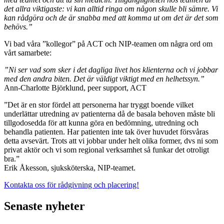
det allra viktigaste: vi kan alltid ringa om någon skulle bli sämre. Vi
kan rådgöra och de är snabba med att komma ut om det är det som
behövs.”
Vi bad våra ”kollegor” på ACT och NIP-teamen om några ord om
vårt samarbete:
”Ni ser vad som sker i det dagliga livet hos klienterna och vi jobbar
med den andra biten. Det är väldigt viktigt med en helhetssyn.”
Ann-Charlotte Björklund, peer support, ACT
”Det är en stor fördel att personerna har tryggt boende vilket
underlättar utredning av patienterna då de basala behoven måste bli
tillgodosedda för att kunna göra en bedömning, utredning och
behandla patienten. Har patienten inte tak över huvudet försvåras
detta avsevärt. Trots att vi jobbar under helt olika former, dvs ni som
privat aktör och vi som regional verksamhet så funkar det otroligt
bra.”
Erik Åkesson, sjuksköterska, NIP-teamet.
Kontakta oss för rådgivning och placering!
Senaste nyheter