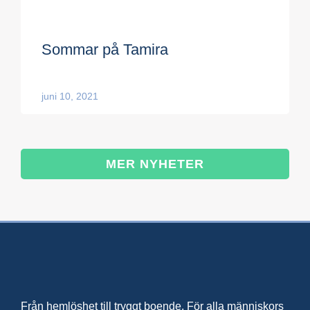
Sommar på Tamira
juni 10, 2021
MER NYHETER
Från hemlöshet till tryggt boende. För alla människors