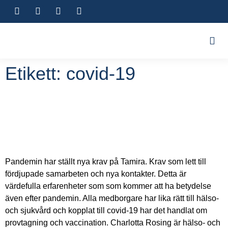
Etikett:
covid-19
Majoriteten av Tamiras klienter
vaccinerade i framgångsrikt samarbete
med Malmö stad
Pandemin har ställt nya krav på Tamira. Krav som lett till
fördjupade samarbeten och nya kontakter. Detta är
värdefulla erfarenheter som som kommer att ha betydelse
även efter pandemin. Alla medborgare har lika rätt till hälso-
och sjukvård och kopplat till covid-19 har det handlat om
provtagning och vaccination. Charlotta Rosing är hälso- och