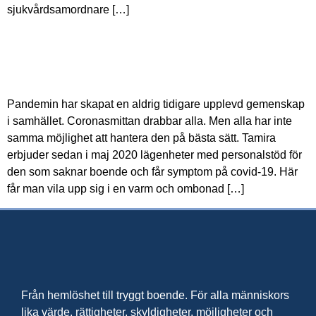
sjukvårdsamordnare […]
En plats för återhämtning vid misstänkt
covid-19
Pandemin har skapat en aldrig tidigare upplevd gemenskap
i samhället. Coronasmittan drabbar alla. Men alla har inte
samma möjlighet att hantera den på bästa sätt. Tamira
erbjuder sedan i maj 2020 lägenheter med personalstöd för
den som saknar boende och får symptom på covid-19. Här
får man vila upp sig i en varm och ombonad […]
Från hemlöshet till tryggt boende. För alla människors
lika värde, rättigheter, skyldigheter, möjligheter och